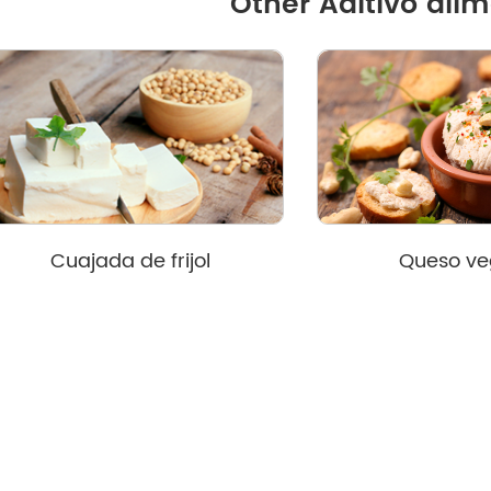
Other Aditivo ali
Cuajada de frijol
Queso v