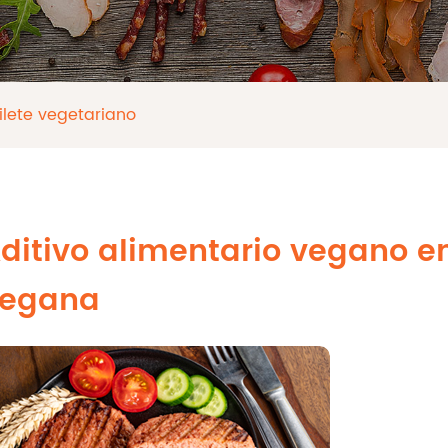
ilete vegetariano
ditivo alimentario vegano 
egana