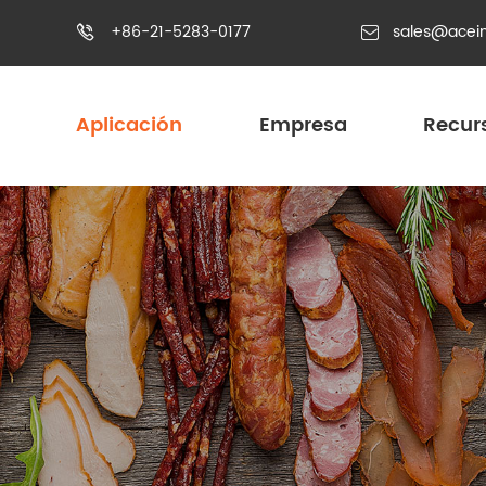
+86-21-5283-0177
sales@acei


Aplicación
Empresa
Recur