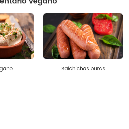
mentario vegano
egano
Salchichas puras