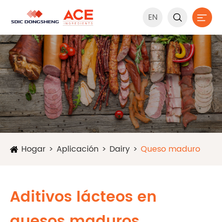
EN


Hogar
Aplicación
Dairy
Queso maduro
Aditivos lácteos en
quesos maduros