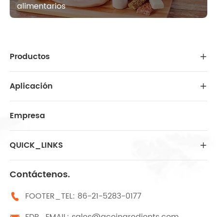
alimentarios
Productos

Aplicación

Empresa
QUICK_LINKS

Contáctenos.
FOOTER_TEL:
86-21-5283-0177

FDB_EMAIL:
sales@aceingredients.com