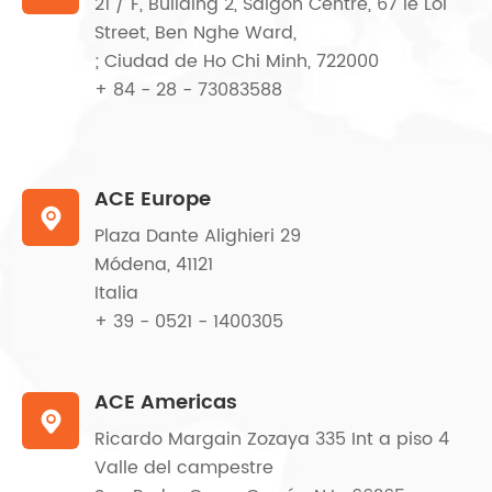
21 / F, Building 2, Saigón Centre, 67 le Loi
Street, Ben Nghe Ward,
; Ciudad de Ho Chi Minh, 722000
+ 84 - 28 - 73083588
ACE Europe

Plaza Dante Alighieri 29
Módena, 41121
Italia
+ 39 - 0521 - 1400305
ACE Americas

Ricardo Margain Zozaya 335 Int a piso 4
Valle del campestre