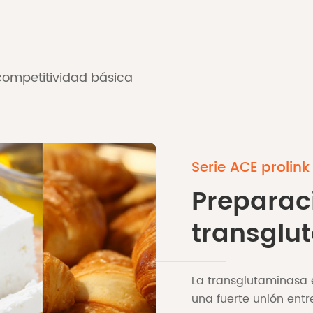
 competitividad básica
Serie ACE prolink
Preparac
transglu
La transglutaminasa e
una fuerte unión entr