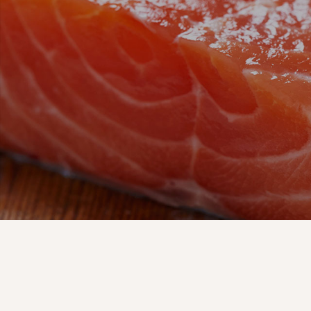
Oro 1
eti