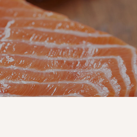
luten,
ra.