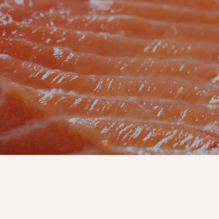
00% puro, excelente textura y sabor. Sin g
queta de limpieza, Declaración de alta fib
LEARN_MORE
