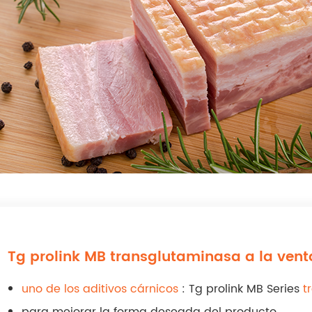
Tg prolink MB transglutaminasa a la vent
uno de los aditivos cárnicos
: Tg prolink MB Series
t