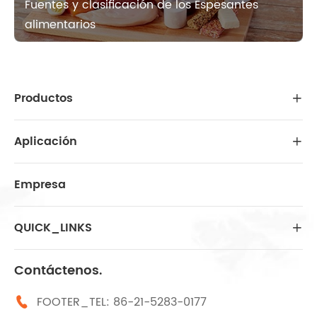
Fuentes y clasificación de los Espesantes
alimentarios
Productos

Aplicación

Empresa
QUICK_LINKS

Contáctenos.
FOOTER_TEL:
86-21-5283-0177
