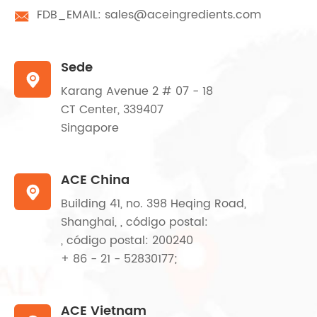
FDB_EMAIL:
sales@aceingredients.com

Sede

Karang Avenue 2 # 07 - 18
CT Center, 339407
Singapore
ACE China

Building 41, no. 398 Heqing Road,
Shanghai, , código postal:
, código postal: 200240
+ 86 - 21 - 52830177;
ACE Vietnam