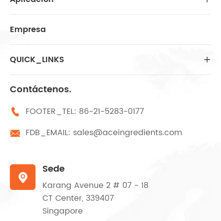
Empresa
QUICK_LINKS

Contáctenos.
FOOTER_TEL:
86-21-5283-0177

FDB_EMAIL:
sales@aceingredients.com

Sede

Karang Avenue 2 # 07 - 18
CT Center, 339407
Singapore