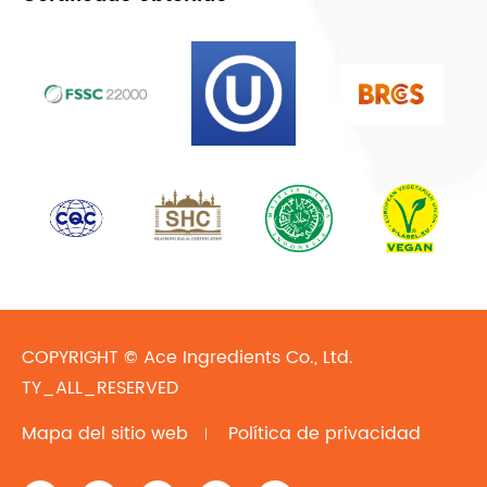
COPYRIGHT ©
Ace Ingredients Co., Ltd.
TY_ALL_RESERVED
Mapa del sitio web
Política de privacidad