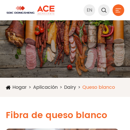
EN


Hogar
Aplicación
Dairy
Queso blanco
Fibra de queso blanco