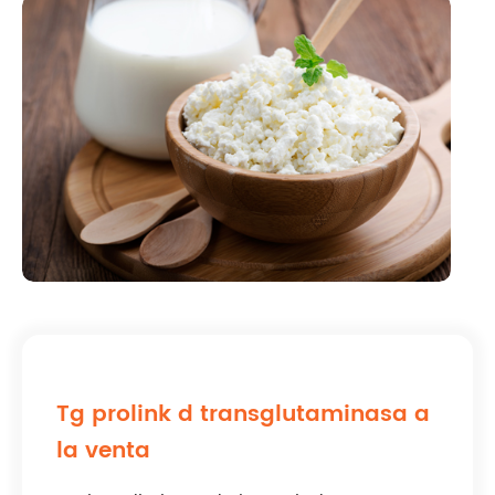
Tg prolink d transglutaminasa a
la venta