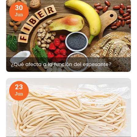
30
Jun
¿Qué afecta a la función del espesante?
23
Jun