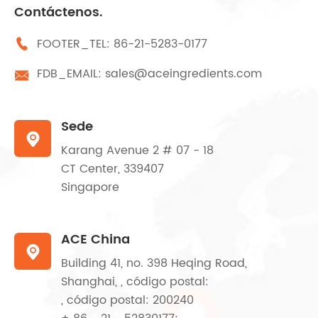
Contáctenos.
FOOTER_TEL:
86-21-5283-0177

FDB_EMAIL:
sales@aceingredients.com

Sede

Karang Avenue 2 # 07 - 18
CT Center, 339407
Singapore
ACE China

Building 41, no. 398 Heqing Road,
Shanghai, , código postal:
, código postal: 200240