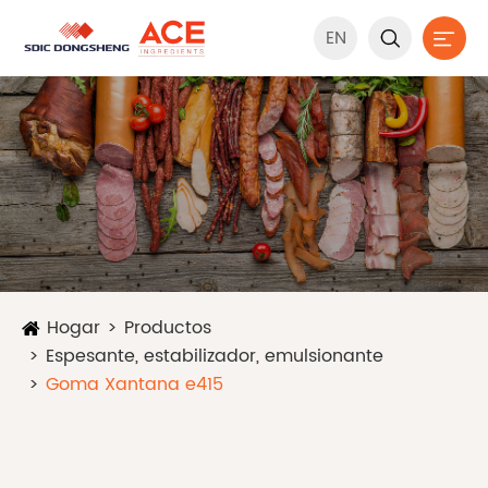
EN


Hogar
Productos
Espesante, estabilizador, emulsionante
Goma Xantana e415